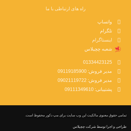
راه های ارتباطی با ما
واتساپ
تلگرام
اینستاگرام
شعبه چچیلاس
01334423125
مدیر فروش: 09119185900
مدیر فروش: 09021119722
پشتیبانی: 09111349610
تمامی حقوق معنوی مالکیت این وب‌ سایت برای مپ دکور محفوظ است.
طراحی و اجرا توسط شرکت چچیلاس