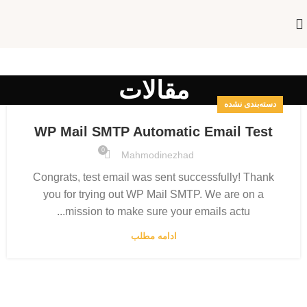
مقالات
دسته‌بندی نشده
WP Mail SMTP Automatic Email Test
0
Mahmodinezhad
Congrats, test email was sent successfully! Thank
you for trying out WP Mail SMTP. We are on a
mission to make sure your emails actu...
ادامه مطلب