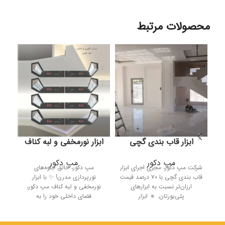
محصولات مرتبط
ابزار قاب‌ بندی گچی
ابزار نورمخفی و لبه کناف
مپ دکور
مپ دکور
شرکت مپ دکور، مجری اجرای ابزار
مپ دکور، خالق جلوه‌های
اس
قاب‌ بندی گچی با ۷۰ درصد قیمت
نورپردازی مدرن! ✨ با ابزار
بن
ارزان‌تر نسبت به ابزارهای
نورمخفی و لبه کناف مپ دکور،
های
پلی‌یورتان. 🔹 ابزار
فضای داخلی خود را به